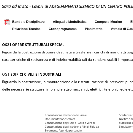
Gara ad Invito - Lavori di ADEGUAMENTO SISMICO DI UN CENTRO POL
Bando e Disciplinare
Allegati e Modulistica
Computo Metrico
E
Relazione Tecnica
Cronoprogramma
Planimetria
Verbale di Gar
OS21
OPERE STRUTTURALI SPECIALI
Riguarda la costruzione di opere destinate a trasferire i carichi di manufatti pogg
caratteristiche di resistenza e di indeformabilità tali da rendere stabili l impost
OG1
EDIFICI CIVILI E INDUSTRIALI
Riguarda la costruzione, la manutenzione o la ristrutturazione di interventi puntu
delle necessarie strutture, impianti elettromeccanici, elettrici, telefonici ed elettr
Consultazione dei Bandi di Gara e
Scadenziari
Documentazione tecnica
Notifiche 
Consultazione degli Esiti di Gara e Verbali
Statistiche
Consultazione degli Iscrizione Albi di Fiducia
Simulazione
Strumento Agenda personale