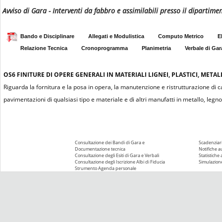
Avviso di Gara - Interventi da fabbro e assimilabili presso il dipartime
Bando e Disciplinare
Allegati e Modulistica
Computo Metrico
E
Relazione Tecnica
Cronoprogramma
Planimetria
Verbale di Gar
OS6
FINITURE DI OPERE GENERALI IN MATERIALI LIGNEI, PLASTICI, METALL
Riguarda la fornitura e la posa in opera, la manutenzione e ristrutturazione di car
pavimentazioni di qualsiasi tipo e materiale e di altri manufatti in metallo, legno,
Consultazione dei Bandi di Gara e
Scadenziari
Documentazione tecnica
Notifiche 
Consultazione degli Esiti di Gara e Verbali
Statistiche
Consultazione degli Iscrizione Albi di Fiducia
Simulazione
Strumento Agenda personale