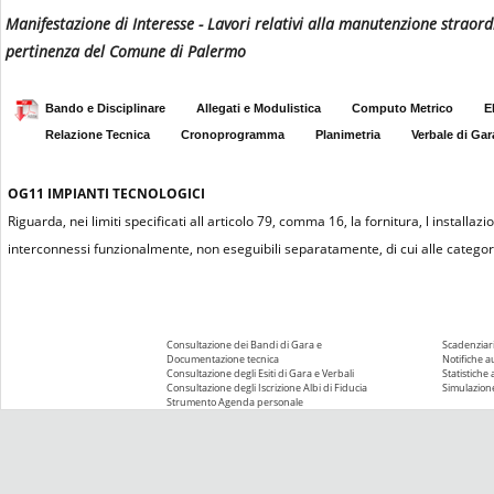
Manifestazione di Interesse - Lavori relativi alla manutenzione straordi
pertinenza del Comune di Palermo
Bando e Disciplinare
Allegati e Modulistica
Computo Metrico
E
Relazione Tecnica
Cronoprogramma
Planimetria
Verbale di Gar
OG11
IMPIANTI TECNOLOGICI
Riguarda, nei limiti specificati all articolo 79, comma 16, la fornitura, l installa
interconnessi funzionalmente, non eseguibili separatamente, di cui alle categor
Consultazione dei Bandi di Gara e
Scadenziari
Documentazione tecnica
Notifiche 
Consultazione degli Esiti di Gara e Verbali
Statistiche
Consultazione degli Iscrizione Albi di Fiducia
Simulazione
Strumento Agenda personale