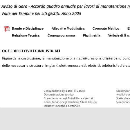
Avviso di Gara - Accordo quadro annuale per lavori di manutenzione ne
Valle dei Templi e nei siti gestiti. Anno 2025
Bando e Disciplinare
Allegati e Modulistica
Computo Metrico
E
Relazione Tecnica
Cronoprogramma
Planimetria
Verbale di Gar
OG1
EDIFICI CIVILI E INDUSTRIALI
Riguarda la costruzione, la manutenzione o la ristrutturazione di interventi puntu
delle necessarie strutture, impianti elettromeccanici, elettrici, telefonici ed elettr
Consultazione dei Bandi di Gara e
Scadenziari
Documentazione tecnica
Notifiche 
Consultazione degli Esiti di Gara e Verbali
Statistiche
Consultazione degli Iscrizione Albi di Fiducia
Simulazione
Strumento Agenda personale