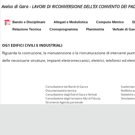
Avviso di Gara - LAVORI DI RICONVERSIONE DELL’EX CONVENTO DEI PAD
Bando e Disciplinare
Allegati e Modulistica
Computo Metrico
E
Relazione Tecnica
Cronoprogramma
Planimetria
Verbale di Gar
OG1
EDIFICI CIVILI E INDUSTRIALI
Riguarda la costruzione, la manutenzione o la ristrutturazione di interventi puntu
delle necessarie strutture, impianti elettromeccanici, elettrici, telefonici ed elettr
Consultazione dei Bandi di Gara e
Scadenziari
Documentazione tecnica
Notifiche 
Consultazione degli Esiti di Gara e Verbali
Statistiche
Consultazione degli Iscrizione Albi di Fiducia
Simulazione
Strumento Agenda personale