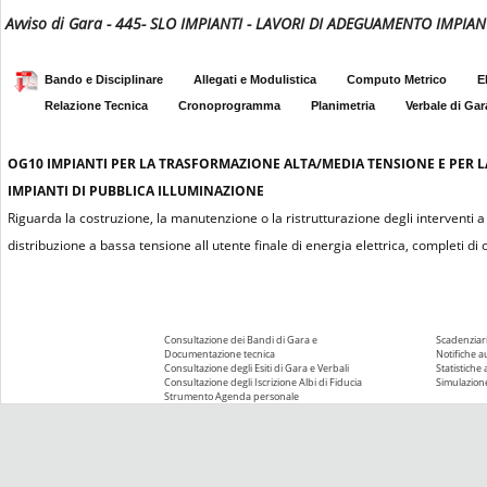
Avviso di Gara - 445- SLO IMPIANTI - LAVORI DI ADEGUAMENTO IMPIA
Bando e Disciplinare
Allegati e Modulistica
Computo Metrico
E
Relazione Tecnica
Cronoprogramma
Planimetria
Verbale di Gar
OG10
IMPIANTI PER LA TRASFORMAZIONE ALTA/MEDIA TENSIONE E PER L
IMPIANTI DI PUBBLICA ILLUMINAZIONE
Riguarda la costruzione, la manutenzione o la ristrutturazione degli interventi 
distribuzione a bassa tensione all utente finale di energia elettrica, completi
Consultazione dei Bandi di Gara e
Scadenziari
Documentazione tecnica
Notifiche 
Consultazione degli Esiti di Gara e Verbali
Statistiche
Consultazione degli Iscrizione Albi di Fiducia
Simulazione
Strumento Agenda personale