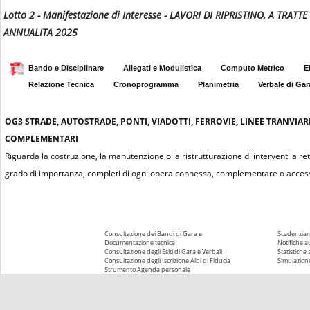
Lotto 2 - Manifestazione di Interesse - LAVORI DI RIPRISTINO, A T
ANNUALITA 2025
Bando e Disciplinare
Allegati e Modulistica
Computo Metrico
E
Relazione Tecnica
Cronoprogramma
Planimetria
Verbale di Gar
OG3
STRADE, AUTOSTRADE, PONTI, VIADOTTI, FERROVIE, LINEE TRANVIAR
COMPLEMENTARI
Riguarda la costruzione, la manutenzione o la ristrutturazione di interventi a re
grado di importanza, completi di ogni opera connessa, complementare o access
Consultazione dei Bandi di Gara e
Scadenziari
Documentazione tecnica
Notifiche 
Consultazione degli Esiti di Gara e Verbali
Statistiche
Consultazione degli Iscrizione Albi di Fiducia
Simulazione
Strumento Agenda personale