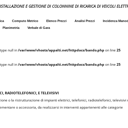
 INSTALLAZIONE E GESTIONE DI COLONNINE DI RICARICA DI VEICOLI ELETTR
ica
Computo Metrico
Elenco Prezzi
Analisi Prezzi
Incidenza Mano
Planimetria
Verbale di Gara
type null in
/var/www/vhosts/appalti.net/httpdocs/bando.php
on line
25
type null in
/var/www/vhosts/appalti.net/httpdocs/bando.php
on line
25
CI, RADIOTELEFONICI, E TELEVISIVI
e o la ristrutturazione di impianti elettrici, telefonici, radiotelefonici, televisivi 
entare o accessoria, da realizzarsi in interventi appartenenti alle categorie