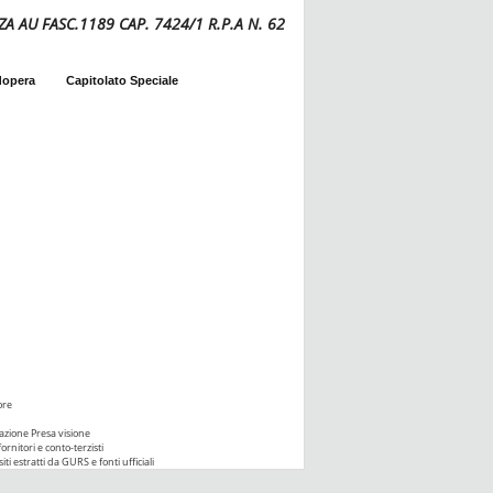
ZA AU FASC.1189 CAP. 7424/1 R.P.A N. 62
dopera
Capitolato Speciale
ore
azione Presa visione
ornitori e conto-terzisti
iti estratti da GURS e fonti ufficiali