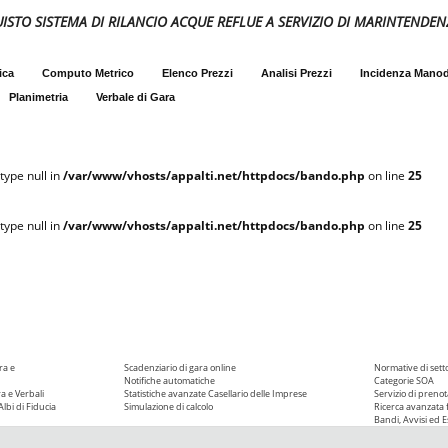
QUISTO SISTEMA DI RILANCIO ACQUE REFLUE A SERVIZIO DI MARINTENDEN
ica
Computo Metrico
Elenco Prezzi
Analisi Prezzi
Incidenza Mano
Planimetria
Verbale di Gara
type null in
/var/www/vhosts/appalti.net/httpdocs/bando.php
on line
25
type null in
/var/www/vhosts/appalti.net/httpdocs/bando.php
on line
25
ra e
Scadenziario di gara online
Normative di sett
Notifiche automatiche
Categorie SOA
ra e Verbali
Statistiche avanzate
Casellario delle Imprese
Servizio di prenot
Albi di Fiducia
Simulazione di calcolo
Ricerca avanzata f
Bandi, Avvisi ed Es