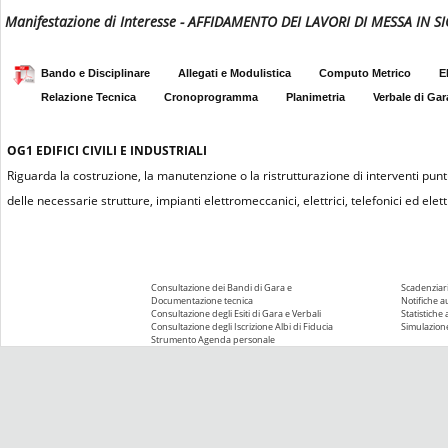
Manifestazione di Interesse - AFFIDAMENTO DEI LAVORI DI MESSA IN
Bando e Disciplinare
Allegati e Modulistica
Computo Metrico
E
Relazione Tecnica
Cronoprogramma
Planimetria
Verbale di Gar
OG1
EDIFICI CIVILI E INDUSTRIALI
Riguarda la costruzione, la manutenzione o la ristrutturazione di interventi puntu
delle necessarie strutture, impianti elettromeccanici, elettrici, telefonici ed elettr
Consultazione dei Bandi di Gara e
Scadenziari
Documentazione tecnica
Notifiche 
Consultazione degli Esiti di Gara e Verbali
Statistiche
Consultazione degli Iscrizione Albi di Fiducia
Simulazione
Strumento Agenda personale