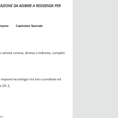
ITAZIONE DA ADIBIRE A RESIDENZA PER
dopera
Capitolato Speciale
i attività umana, diretta o indiretta, completi
i impianti tecnologici tra loro coordinati ed
o OS 3,
ore