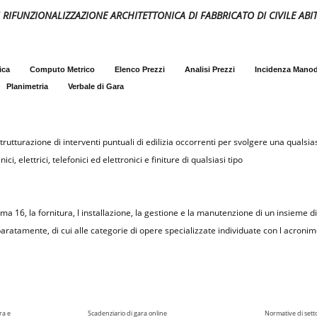
 DI RIFUNZIONALIZZAZIONE ARCHITETTONICA DI FABBRICATO DI CIVILE AB
ica
Computo Metrico
Elenco Prezzi
Analisi Prezzi
Incidenza Mano
Planimetria
Verbale di Gara
rutturazione di interventi puntuali di edilizia occorrenti per svolgere una qualsias
i, elettrici, telefonici ed elettronici e finiture di qualsiasi tipo
omma 16, la fornitura, l installazione, la gestione e la manutenzione di un insieme d
aratamente, di cui alle categorie di opere specializzate individuate con l acronim
ra e
Scadenziario di gara online
Normative di sett