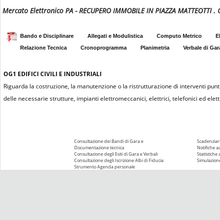
Mercato Elettronico PA - RECUPERO IMMOBILE IN PIAZZA MATTEOTTI 
Bando e Disciplinare
Allegati e Modulistica
Computo Metrico
E
Relazione Tecnica
Cronoprogramma
Planimetria
Verbale di Gar
OG1
EDIFICI CIVILI E INDUSTRIALI
Riguarda la costruzione, la manutenzione o la ristrutturazione di interventi puntu
delle necessarie strutture, impianti elettromeccanici, elettrici, telefonici ed elettr
Consultazione dei Bandi di Gara e
Scadenziari
Documentazione tecnica
Notifiche 
Consultazione degli Esiti di Gara e Verbali
Statistiche
Consultazione degli Iscrizione Albi di Fiducia
Simulazione
Strumento Agenda personale