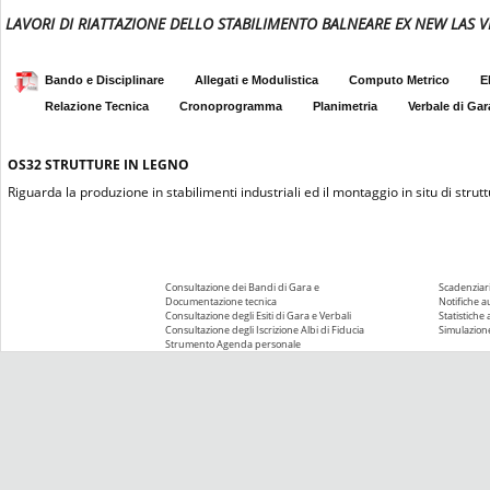
LAVORI DI RIATTAZIONE DELLO STABILIMENTO BALNEARE EX NEW LAS 
Bando e Disciplinare
Allegati e Modulistica
Computo Metrico
E
Relazione Tecnica
Cronoprogramma
Planimetria
Verbale di Gar
OS32
STRUTTURE IN LEGNO
Riguarda la produzione in stabilimenti industriali ed il montaggio in situ di struttu
Consultazione dei Bandi di Gara e
Scadenziari
Documentazione tecnica
Notifiche 
Consultazione degli Esiti di Gara e Verbali
Statistiche
Consultazione degli Iscrizione Albi di Fiducia
Simulazione
Strumento Agenda personale