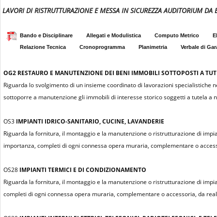
LAVORI DI RISTRUTTURAZIONE E MESSA IN SICUREZZA AUDITORIUM DA ES
Bando e Disciplinare
Allegati e Modulistica
Computo Metrico
E
Relazione Tecnica
Cronoprogramma
Planimetria
Verbale di Gar
OG2
RESTAURO E MANUTENZIONE DEI BENI IMMOBILI SOTTOPOSTI A TUTEL
Riguarda lo svolgimento di un insieme coordinato di lavorazioni specialistiche n
sottoporre a manutenzione gli immobili di interesse storico soggetti a tutela a n
OS3
IMPIANTI IDRICO-SANITARIO, CUCINE, LAVANDERIE
Riguarda la fornitura, il montaggio e la manutenzione o ristrutturazione di impiant
importanza, completi di ogni connessa opera muraria, complementare o accessor
OS28
IMPIANTI TERMICI E DI CONDIZIONAMENTO
Riguarda la fornitura, il montaggio e la manutenzione o ristrutturazione di impian
completi di ogni connessa opera muraria, complementare o accessoria, da realiz