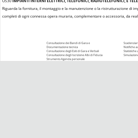
OS30
IMPIANTI INTERNI ELETTRICI, TELEFONICI, RADIOTELEFONICI, E TELE
Riguarda la fornitura, il montaggio e la manutenzione o la ristrutturazione di impian
completi di ogni connessa opera muraria, complementare o accessoria, da realiz
Consultazione dei Bandi di Gara e
Scadenziari
Documentazione tecnica
Notifiche 
Consultazione degli Esiti di Gara e Verbali
Statistiche
Consultazione degli Iscrizione Albi di Fiducia
Simulazione
Strumento Agenda personale