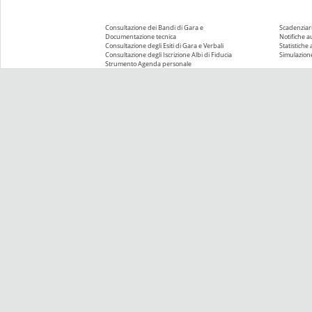
Consultazione dei Bandi di Gara e
Scadenziari
Documentazione tecnica
Notifiche 
Consultazione degli Esiti di Gara e Verbali
Statistiche
Consultazione degli Iscrizione Albi di Fiducia
Simulazione
Strumento Agenda personale