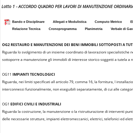
Lotto 1 - ACCORDO QUADRO PER LAVORI DI MANUTENZIONE ORDINARIA
Bando e Disciplinare
Allegati e Modulistica
Computo Metrico
E
Relazione Tecnica
Cronoprogramma
Planimetria
Verbale di Gar
OG2
RESTAURO E MANUTENZIONE DEI BENI IMMOBILI SOTTOPOSTI A TUTEL
Riguarda lo svolgimento di un insieme coordinato di lavorazioni specialistiche n
sottoporre a manutenzione gli immobili di interesse storico soggetti a tutela a n
OG11
IMPIANTI TECNOLOGICI
Riguarda, nei limiti specificati all articolo 79, comma 16, la fornitura, l installa
interconnessi funzionalmente, non eseguibili separatamente, di cui alle categor
OG1
EDIFICI CIVILI E INDUSTRIALI
Riguarda la costruzione, la manutenzione o la ristrutturazione di interventi puntu
delle necessarie strutture, impianti elettromeccanici, elettrici, telefonici ed elettr