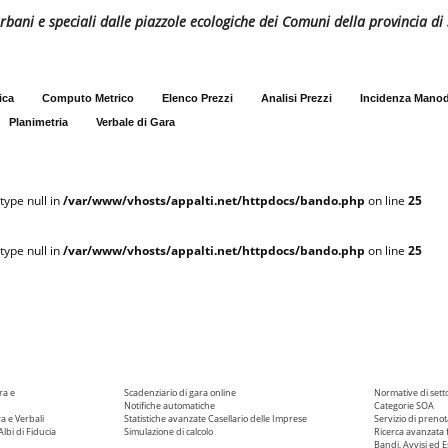
i urbani e speciali dalle piazzole ecologiche dei Comuni della provincia d
ica
Computo Metrico
Elenco Prezzi
Analisi Prezzi
Incidenza Mano
Planimetria
Verbale di Gara
type null in
/var/www/vhosts/appalti.net/httpdocs/bando.php
on line
25
type null in
/var/www/vhosts/appalti.net/httpdocs/bando.php
on line
25
ra e
Scadenziario di gara online
Normative di sett
Notifiche automatiche
Categorie SOA
ra e Verbali
Statistiche avanzate
Casellario delle Imprese
Servizio di prenot
Albi di Fiducia
Simulazione di calcolo
Ricerca avanzata f
Bandi, Avvisi ed Es