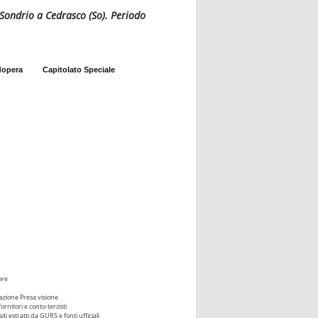
i Sondrio a Cedrasco (So). Periodo
dopera
Capitolato Speciale
ore
azione Presa visione
ornitori e conto-terzisti
iti estratti da GURS e fonti ufficiali