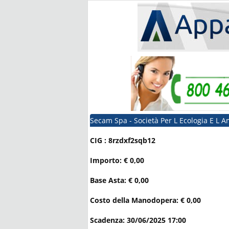
Secam Spa - Società Per L Ecologia E L 
CIG : 8rzdxf2sqb12
Importo: € 0,00
Base Asta: € 0,00
Costo della Manodopera: € 0,00
Scadenza: 30/06/2025 17:00