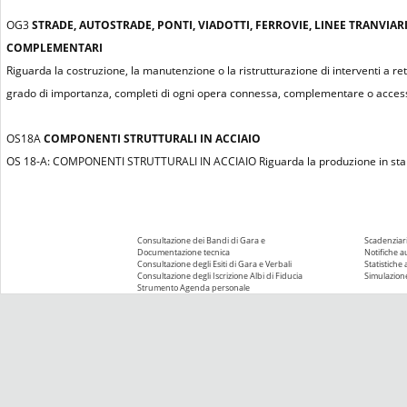
OG3
STRADE, AUTOSTRADE, PONTI, VIADOTTI, FERROVIE, LINEE TRANVIAR
COMPLEMENTARI
Riguarda la costruzione, la manutenzione o la ristrutturazione di interventi a re
grado di importanza, completi di ogni opera connessa, complementare o access
OS18A
COMPONENTI STRUTTURALI IN ACCIAIO
OS 18-A: COMPONENTI STRUTTURALI IN ACCIAIO Riguarda la produzione in stabili
Consultazione dei Bandi di Gara e
Scadenziari
Documentazione tecnica
Notifiche 
Consultazione degli Esiti di Gara e Verbali
Statistiche
Consultazione degli Iscrizione Albi di Fiducia
Simulazione
Strumento Agenda personale