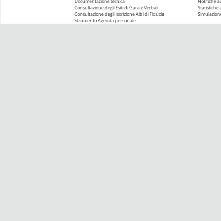
Documentazione tecnica
Notifiche 
Consultazione degli Esiti di Gara e Verbali
Statistiche
Consultazione degli Iscrizione Albi di Fiducia
Simulazione
Strumento Agenda personale