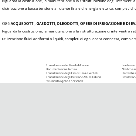
Riguarda la costruzione, la manutenzione o la ristrutturazione degli interventi 
distribuzione a bassa tensione all utente finale di energia elettrica, completi
OG6
ACQUEDOTTI, GASDOTTI, OLEODOTTI, OPERE DI IRRIGAZIONE E DI 
Riguarda la costruzione, la manutenzione o la ristrutturazione di interventi a ret
utilizzazione fluidi aeriformi o liquidi, completi di ogni opera connessa, comple
Consultazione dei Bandi di Gara e
Scadenziari
Documentazione tecnica
Notifiche 
Consultazione degli Esiti di Gara e Verbali
Statistiche
Consultazione degli Iscrizione Albi di Fiducia
Simulazione
Strumento Agenda personale