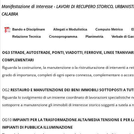
Manifestazione di Interesse - LAVORI DI RECUPERO STORICO, URBAN
CALABRA
Bando e Disciplinare
Allegati e Modulistica
Computo Metrico
E
Relazione Tecnica
Cronoprogramma
Planimetria
Verbale di Gar
OG3
STRADE, AUTOSTRADE, PONTI, VIADOTTI, FERROVIE, LINEE TRANVIAR
COMPLEMENTARI
Riguarda la costruzione, la manutenzione o la ristrutturazione di interventi a re
grado di importanza, completi di ogni opera connessa, complementare o access
OG2
RESTAURO E MANUTENZIONE DEI BENI IMMOBILI SOTTOPOSTI A TUTEL
Riguarda lo svolgimento di un insieme coordinato di lavorazioni specialistiche n
sottoporre a manutenzione gli immobili di interesse storico soggetti a tutela a n
OG10
IMPIANTI PER LA TRASFORMAZIONE ALTA/MEDIA TENSIONE E PER L
IMPIANTI DI PUBBLICA ILLUMINAZIONE