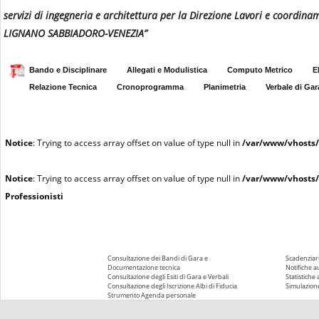
servizi di ingegneria e architettura per la Direzione Lavori e coordinam
LIGNANO SABBIADORO-VENEZIA”
Bando e Disciplinare
Allegati e Modulistica
Computo Metrico
E
Relazione Tecnica
Cronoprogramma
Planimetria
Verbale di Gar
Notice
: Trying to access array offset on value of type null in
/var/www/vhosts/
Notice
: Trying to access array offset on value of type null in
/var/www/vhosts/
Professionisti
Consultazione dei Bandi di Gara e
Scadenziari
Documentazione tecnica
Notifiche 
Consultazione degli Esiti di Gara e Verbali
Statistiche
Consultazione degli Iscrizione Albi di Fiducia
Simulazione
Strumento Agenda personale