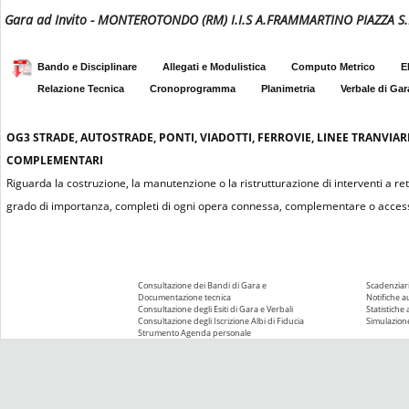
Gara ad Invito - MONTEROTONDO (RM) I.I.S A.FRAMMARTINO PIAZZA S
Bando e Disciplinare
Allegati e Modulistica
Computo Metrico
E
Relazione Tecnica
Cronoprogramma
Planimetria
Verbale di Gar
OG3
STRADE, AUTOSTRADE, PONTI, VIADOTTI, FERROVIE, LINEE TRANVIAR
COMPLEMENTARI
Riguarda la costruzione, la manutenzione o la ristrutturazione di interventi a re
grado di importanza, completi di ogni opera connessa, complementare o access
Consultazione dei Bandi di Gara e
Scadenziari
Documentazione tecnica
Notifiche 
Consultazione degli Esiti di Gara e Verbali
Statistiche
Consultazione degli Iscrizione Albi di Fiducia
Simulazione
Strumento Agenda personale