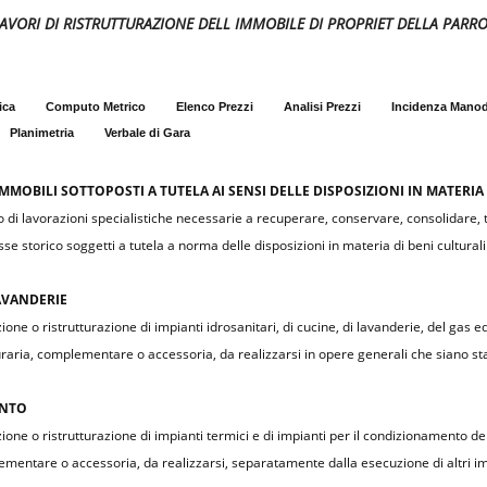
AVORI DI RISTRUTTURAZIONE DELL IMMOBILE DI PROPRIET DELLA PAR
ica
Computo Metrico
Elenco Prezzi
Analisi Prezzi
Incidenza Mano
Planimetria
Verbale di Gara
MOBILI SOTTOPOSTI A TUTELA AI SENSI DELLE DISPOSIZIONI IN MATERIA 
di lavorazioni specialistiche necessarie a recuperare, conservare, consolidare, tr
e storico soggetti a tutela a norma delle disposizioni in materia di beni culturali
LAVANDERIE
ne o ristrutturazione di impianti idrosanitari, di cucine, di lavanderie, del gas ed 
aria, complementare o accessoria, da realizzarsi in opere generali che siano st
ENTO
one o ristrutturazione di impianti termici e di impianti per il condizionamento del 
mentare o accessoria, da realizzarsi, separatamente dalla esecuzione di altri im