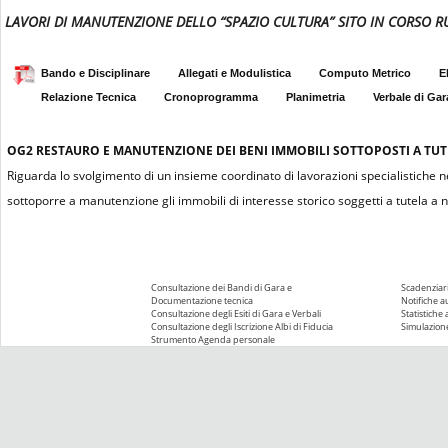
LAVORI DI MANUTENZIONE DELLO “SPAZIO CULTURA” SITO IN CORSO R
Bando e Disciplinare
Allegati e Modulistica
Computo Metrico
E
Relazione Tecnica
Cronoprogramma
Planimetria
Verbale di Gar
OG2
RESTAURO E MANUTENZIONE DEI BENI IMMOBILI SOTTOPOSTI A TUTEL
Riguarda lo svolgimento di un insieme coordinato di lavorazioni specialistiche n
sottoporre a manutenzione gli immobili di interesse storico soggetti a tutela a n
Consultazione dei Bandi di Gara e
Scadenziari
Documentazione tecnica
Notifiche 
Consultazione degli Esiti di Gara e Verbali
Statistiche
Consultazione degli Iscrizione Albi di Fiducia
Simulazione
Strumento Agenda personale