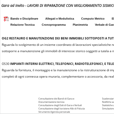
Gara ad Invito - LAVORI DI RIPARAZIONE CON MIGLIORAMENTO SISMI
Bando e Disciplinare
Allegati e Modulistica
Computo Metrico
E
Relazione Tecnica
Cronoprogramma
Planimetria
Verbale di Gar
OG2
RESTAURO E MANUTENZIONE DEI BENI IMMOBILI SOTTOPOSTI A TUTEL
Riguarda lo svolgimento di un insieme coordinato di lavorazioni specialistiche n
sottoporre a manutenzione gli immobili di interesse storico soggetti a tutela a n
OS30
IMPIANTI INTERNI ELETTRICI, TELEFONICI, RADIOTELEFONICI, E TELE
Riguarda la fornitura, il montaggio e la manutenzione o la ristrutturazione di impian
completi di ogni connessa opera muraria, complementare o accessoria, da realiz
Consultazione dei Bandi di Gara e
Scadenziari
Documentazione tecnica
Notifiche 
Consultazione degli Esiti di Gara e Verbali
Statistiche
Consultazione degli Iscrizione Albi di Fiducia
Simulazione
Strumento Agenda personale