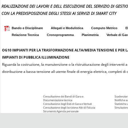
REALIZZAZIONE DEI LAVORI E DELL ESECUZIONE DEL SERVIZIO DI GEST
CON LA PREDISPOSIZIONE DEGLI STESSI AI SERVIZI DI SMART CITY
Bando e Disciplinare
Allegati e Modulistica
Computo Metrico
E
Relazione Tecnica
Cronoprogramma
Planimetria
Verbale di Gar
OG10
IMPIANTI PER LA TRASFORMAZIONE ALTA/MEDIA TENSIONE E PER L
IMPIANTI DI PUBBLICA ILLUMINAZIONE
Riguarda la costruzione, la manutenzione o la ristrutturazione degli interventi 
distribuzione a bassa tensione all utente finale di energia elettrica, completi
Consultazione dei Bandi di Gara e
Scadenziari
Documentazione tecnica
Notifiche 
Consultazione degli Esiti di Gara e Verbali
Statistiche
Consultazione degli Iscrizione Albi di Fiducia
Simulazione
Strumento Agenda personale