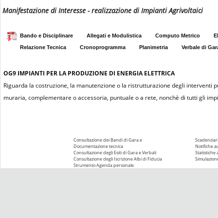
Manifestazione di Interesse - realizzazione di Impianti Agrivoltaici
Bando e Disciplinare
Allegati e Modulistica
Computo Metrico
E
Relazione Tecnica
Cronoprogramma
Planimetria
Verbale di Gar
OG9
IMPIANTI PER LA PRODUZIONE DI ENERGIA ELETTRICA
Riguarda la costruzione, la manutenzione o la ristrutturazione degli interventi 
muraria, complementare o accessoria, puntuale o a rete, nonchè di tutti gli impian
Consultazione dei Bandi di Gara e
Scadenziari
Documentazione tecnica
Notifiche 
Consultazione degli Esiti di Gara e Verbali
Statistiche
Consultazione degli Iscrizione Albi di Fiducia
Simulazione
Strumento Agenda personale