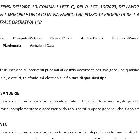
AI SENSI DELL’ART. 50, COMMA 1 LETT. C), DEL D. LGS. 36/2023, DEI LA
LL IMMOBILE UBICATO IN VIA ENRICO DAL POZZO DI PROPRIETA DELL A
TRALE OPERATIVA 118
ica
Computo Metrico
Elenco Prezzi
Analisi Prezzi
Incidenza Mano
Planimetria
Verbale di Gara
rutturazione di interventi puntuali di edilizia occorrenti per svolgere una qualsias
i, elettrici, telefonici ed elettronici e finiture di qualsiasi tipo
LAVANDERIE
ne o ristrutturazione di impianti idrosanitari, di cucine, di lavanderie, del gas ed 
aria, complementare o accessoria, da realizzarsi in opere generali che siano st
ENTO
one o ristrutturazione di impianti termici e di impianti per il condizionamento del 