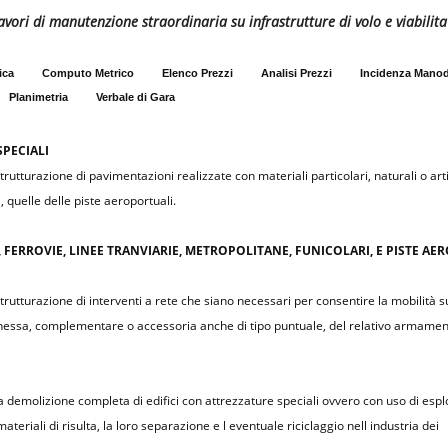
avori di manutenzione straordinaria su infrastrutture di volo e viabilit
ica
Computo Metrico
Elenco Prezzi
Analisi Prezzi
Incidenza Mano
Planimetria
Verbale di Gara
PECIALI
utturazione di pavimentazioni realizzate con materiali particolari, naturali o artif
a, quelle delle piste aeroportuali.
 FERROVIE, LINEE TRANVIARIE, METROPOLITANE, FUNICOLARI, E PISTE AE
rutturazione di interventi a rete che siano necessari per consentire la mobilità su
nnessa, complementare o accessoria anche di tipo puntuale, del relativo armame
a demolizione completa di edifici con attrezzature speciali ovvero con uso di esplos
eriali di risulta, la loro separazione e l eventuale riciclaggio nell industria dei