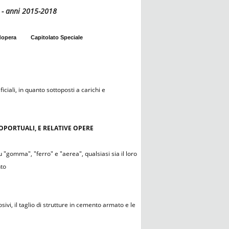
a - anni 2015-2018
dopera
Capitolato Speciale
iciali, in quanto sottoposti a carichi e
ROPORTUALI, E RELATIVE OPERE
 "gomma", "ferro" e "aerea", qualsiasi sia il loro
nto
ivi, il taglio di strutture in cemento armato e le