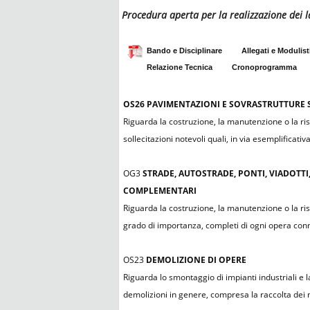
Procedura aperta per la realizzazione dei l
Bando e Disciplinare
Allegati e Modulist
Relazione Tecnica
Cronoprogramma
OS26
PAVIMENTAZIONI E SOVRASTRUTTURE S
Riguarda la costruzione, la manutenzione o la ristr
sollecitazioni notevoli quali, in via esemplificativ
OG3
STRADE, AUTOSTRADE, PONTI, VIADOTTI,
COMPLEMENTARI
Riguarda la costruzione, la manutenzione o la rist
grado di importanza, completi di ogni opera co
OS23
DEMOLIZIONE DI OPERE
Riguarda lo smontaggio di impianti industriali e l
demolizioni in genere, compresa la raccolta dei mat