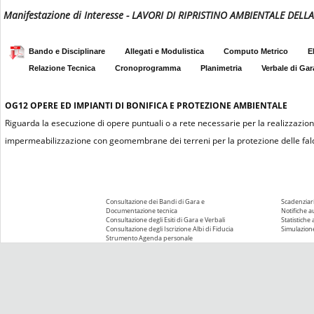
Manifestazione di Interesse - LAVORI DI RIPRISTINO AMBIENTALE DEL
Bando e Disciplinare
Allegati e Modulistica
Computo Metrico
E
Relazione Tecnica
Cronoprogramma
Planimetria
Verbale di Gar
OG12
OPERE ED IMPIANTI DI BONIFICA E PROTEZIONE AMBIENTALE
Riguarda la esecuzione di opere puntuali o a rete necessarie per la realizzazion
impermeabilizzazione con geomembrane dei terreni per la protezione delle falde a
Consultazione dei Bandi di Gara e
Scadenziari
Documentazione tecnica
Notifiche 
Consultazione degli Esiti di Gara e Verbali
Statistiche
Consultazione degli Iscrizione Albi di Fiducia
Simulazione
Strumento Agenda personale