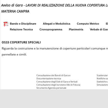
Avviso di Gara - LAVORI DI REALIZZAZIONE DELLA NUOVA COPERTURA 
MATERNA CAMPRA
Bando e Disciplinare
Allegati e Modulistica
Computo Metrico
E
Relazione Tecnica
Cronoprogramma
Planimetria
Verbale di Gar
OS33
COPERTURE SPECIALI
Riguarda la costruzione e la manutenzione di coperture particolari comunque rea
pannellate e simili.
Consultazione dei Bandi di Gara e
Scadenziari
Documentazione tecnica
Notifiche 
Consultazione degli Esiti di Gara e Verbali
Statistiche
Consultazione degli Iscrizione Albi di Fiducia
Simulazione
Strumento Agenda personale