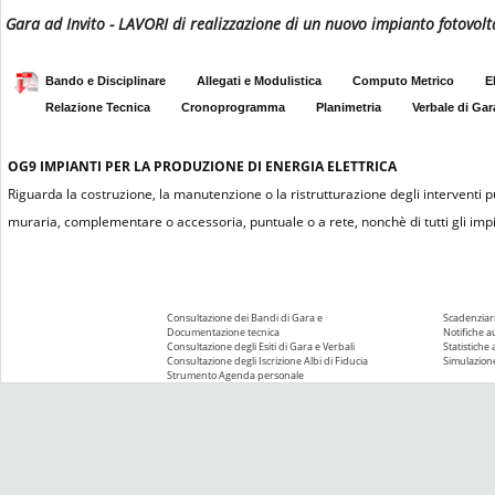
Gara ad Invito - LAVORI di realizzazione di un nuovo impianto fotovolt
Bando e Disciplinare
Allegati e Modulistica
Computo Metrico
E
Relazione Tecnica
Cronoprogramma
Planimetria
Verbale di Gar
OG9
IMPIANTI PER LA PRODUZIONE DI ENERGIA ELETTRICA
Riguarda la costruzione, la manutenzione o la ristrutturazione degli interventi 
muraria, complementare o accessoria, puntuale o a rete, nonchè di tutti gli impian
Consultazione dei Bandi di Gara e
Scadenziari
Documentazione tecnica
Notifiche 
Consultazione degli Esiti di Gara e Verbali
Statistiche
Consultazione degli Iscrizione Albi di Fiducia
Simulazione
Strumento Agenda personale