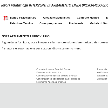
lavori relativi agli INTERVENTI DI ARMAMENTO LINEA BRESCIA-ISEO-E
Bando e Disciplinare
Allegati e Modulistica
Computo Metrico
E
Relazione Tecnica
Cronoprogramma
Planimetria
Verbale di Gar
OS29
ARMAMENTO FERROVIARIO
Riguarda la fornitura, posa in opera e la manutenzione sistematica o ristrutturaz
frenatura e automazione per stazioni di smistamento merci.
Consultazione dei Bandi di Gara e
Scadenziari
Documentazione tecnica
Notifiche 
Consultazione degli Esiti di Gara e Verbali
Statistiche
Consultazione degli Iscrizione Albi di Fiducia
Simulazione
Strumento Agenda personale