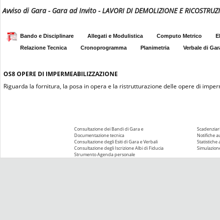
Avviso di Gara - Gara ad Invito - LAVORI DI DEMOLIZIONE E RICOST
Bando e Disciplinare
Allegati e Modulistica
Computo Metrico
E
Relazione Tecnica
Cronoprogramma
Planimetria
Verbale di Gar
OS8
OPERE DI IMPERMEABILIZZAZIONE
Riguarda la fornitura, la posa in opera e la ristrutturazione delle opere di impe
Consultazione dei Bandi di Gara e
Scadenziari
Documentazione tecnica
Notifiche 
Consultazione degli Esiti di Gara e Verbali
Statistiche
Consultazione degli Iscrizione Albi di Fiducia
Simulazione
Strumento Agenda personale