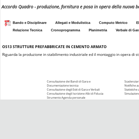
Accordo Quadro - produzione, fornitura e posa in opera della nuova bar
Bando e Disciplinare
Allegati e Modulistica
Computo Metrico
E
Relazione Tecnica
Cronoprogramma
Planimetria
Verbale di Gar
OS13
STRUTTURE PREFABBRICATE IN CEMENTO ARMATO
Riguarda la produzione in stabilimento industriale ed il montaggio in opera di
Consultazione dei Bandi di Gara e
Scadenziari
Documentazione tecnica
Notifiche 
Consultazione degli Esiti di Gara e Verbali
Statistiche
Consultazione degli Iscrizione Albi di Fiducia
Simulazione
Strumento Agenda personale