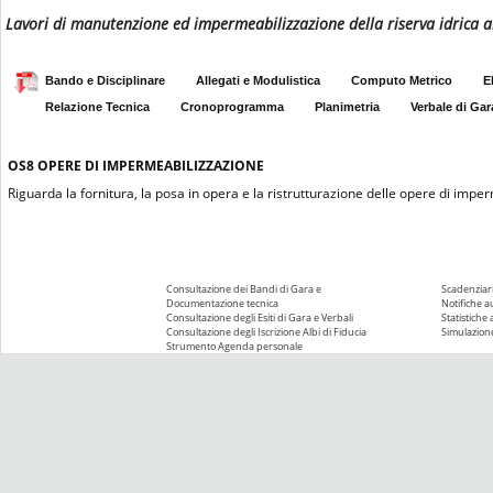
Lavori di manutenzione ed impermeabilizzazione della riserva idrica a
Bando e Disciplinare
Allegati e Modulistica
Computo Metrico
E
Relazione Tecnica
Cronoprogramma
Planimetria
Verbale di Gar
OS8
OPERE DI IMPERMEABILIZZAZIONE
Riguarda la fornitura, la posa in opera e la ristrutturazione delle opere di impe
Consultazione dei Bandi di Gara e
Scadenziari
Documentazione tecnica
Notifiche 
Consultazione degli Esiti di Gara e Verbali
Statistiche
Consultazione degli Iscrizione Albi di Fiducia
Simulazione
Strumento Agenda personale