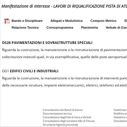
Manifestazione di Interesse - LAVORI DI RIQUALIFICAZIONE PISTA D
Bando e Disciplinare
Allegati e Modulistica
Computo Metrico
E
Relazione Tecnica
Cronoprogramma
Planimetria
Verbale di Gar
OS26
PAVIMENTAZIONI E SOVRASTRUTTURE SPECIALI
Riguarda la costruzione, la manutenzione o la ristrutturazione di pavimentazioni re
sollecitazioni notevoli quali, in via esemplificativa, quelle delle piste aeroportuali
OG1
EDIFICI CIVILI E INDUSTRIALI
Riguarda la costruzione, la manutenzione o la ristrutturazione di interventi puntu
delle necessarie strutture, impianti elettromeccanici, elettrici, telefonici ed elettr
Consultazione dei Bandi di Gara e
Scadenziari
Documentazione tecnica
Notifiche 
Consultazione degli Esiti di Gara e Verbali
Statistiche
Consultazione degli Iscrizione Albi di Fiducia
Simulazione
Strumento Agenda personale