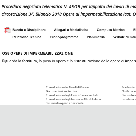
Procedura negoziata telematica N. 46/19 per lappalto dei lavori di manu
circoscrizione 3^) Bilancio 2018 Opere di impermeabilizzazione (ca
Bando e Disciplinare
Allegati e Modulistica
Computo Metrico
E
Relazione Tecnica
Cronoprogramma
Planimetria
Verbale di Gar
OS8
OPERE DI IMPERMEABILIZZAZIONE
Riguarda la fornitura, la posa in opera e la ristrutturazione delle opere di impe
Consultazione dei Bandi di Gara e
Scadenziari
Documentazione tecnica
Notifiche 
Consultazione degli Esiti di Gara e Verbali
Statistiche
Consultazione degli Iscrizione Albi di Fiducia
Simulazione
Strumento Agenda personale