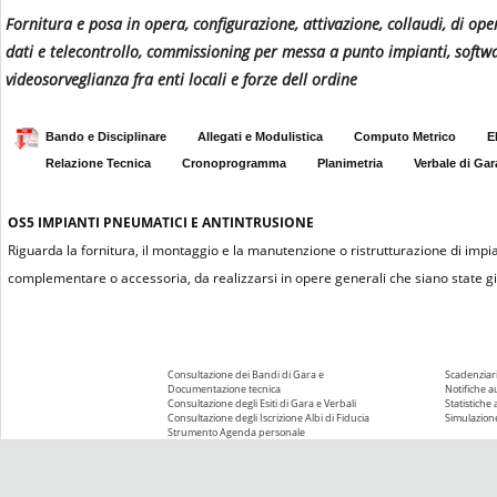
Fornitura e posa in opera, configurazione, attivazione, collaudi, di ope
dati e telecontrollo, commissioning per messa a punto impianti, softwar
videosorveglianza fra enti locali e forze dell ordine
Bando e Disciplinare
Allegati e Modulistica
Computo Metrico
E
Relazione Tecnica
Cronoprogramma
Planimetria
Verbale di Gar
OS5
IMPIANTI PNEUMATICI E ANTINTRUSIONE
Riguarda la fornitura, il montaggio e la manutenzione o ristrutturazione di impi
complementare o accessoria, da realizzarsi in opere generali che siano state già
Consultazione dei Bandi di Gara e
Scadenziari
Documentazione tecnica
Notifiche 
Consultazione degli Esiti di Gara e Verbali
Statistiche
Consultazione degli Iscrizione Albi di Fiducia
Simulazione
Strumento Agenda personale